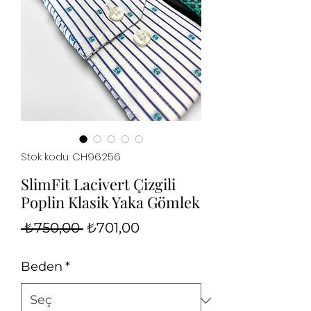
Stok kodu: CH96256
SlimFit Lacivert Çizgili
Poplin Klasik Yaka Gömlek
Normal
İndirimli
 ₺750,00 
₺701,00
Fiyat
Fiyat
Beden
*