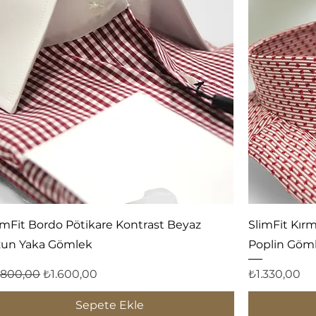
Hızlı Bakış
imFit Bordo Pötikare Kontrast Beyaz
SlimFit Kırm
un Yaka Gömlek
Poplin Göm
rmal Fiyat
İndirimli Fiyat
Fiyat
.800,00
₺1.600,00
₺1.330,00
Sepete Ekle