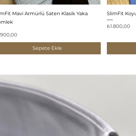
Hızlı Bakış
imFit Mavi Armürlü Saten Klasik Yaka
SlimFit Koy
ömlek
Fiyat
₺1.800,00
yat
.900,00
Sepete Ekle
1
2
3
...
12