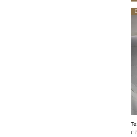
E
Te
Gö