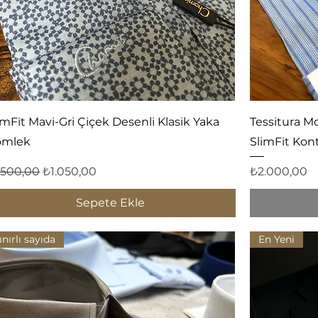
Hızlı Bakış
imFit Mavi-Gri Çiçek Desenli Klasik Yaka
Tessitura Mo
ömlek
SlimFit Kon
rmal Fiyat
İndirimli Fiyat
Fiyat
.500,00
₺1.050,00
₺2.000,00
Sepete Ekle
ınırlı sayıda
En Yeni