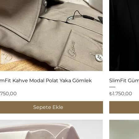
Hızlı Bakış
imFit Kahve Modal Polat Yaka Gömlek
SlimFit Güm
yat
Fiyat
.750,00
₺1.750,00
Sepete Ekle