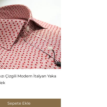
Hızlı Bakış
ızı Çizgili Modern İtalyan Yaka
lek
Sepete Ekle