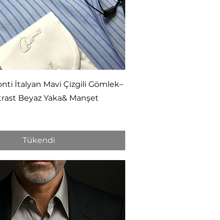
Hızlı Bakış
nti İtalyan Mavi Çizgili Gömlek–
trast Beyaz Yaka& Manşet
Tükendi