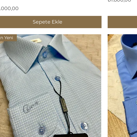
yat
.000,00
Sepete Ekle
n Yeni