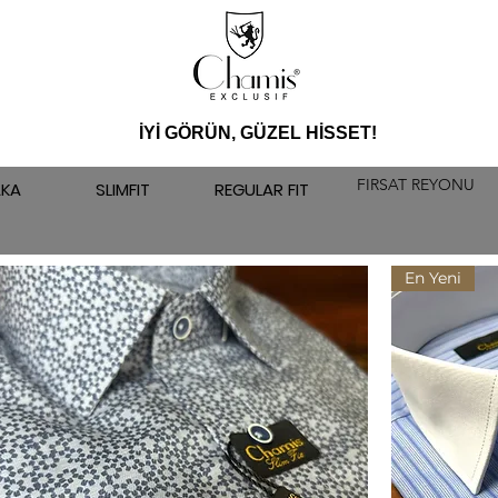
İYİ GÖRÜN, GÜZEL HİSSET!
FIRSAT REYONU
AKA
SLIMFIT
REGULAR FIT
En Yeni