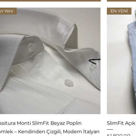
n Yeni
EN YENİ
Hızlı Bakış
ssitura Monti SlimFit Beyaz Poplin
SlimFit Açık
mlek – Kendinden Çizgili, Modern İtalyan
Fiyat
₺1.800,00