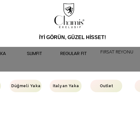
İYİ GÖRÜN, GÜZEL HİSSET!
FIRSAT REYONU
AKA
SLIMFIT
REGULAR FIT
Düğmeli Yaka
İtalyan Yaka
Outlet