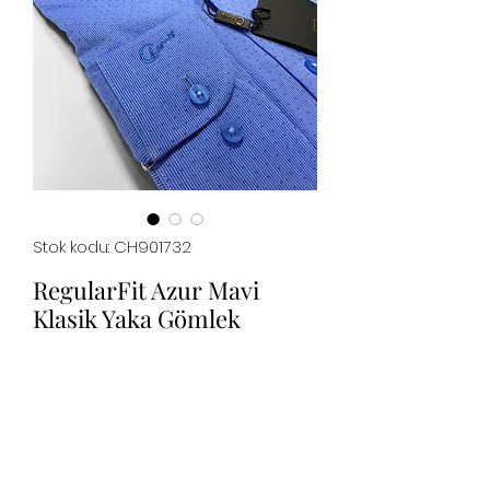
Stok kodu: CH901732
RegularFit Azur Mavi
Klasik Yaka Gömlek
Fiyat
₺949,00
Tükendi
%100 pamuk saten