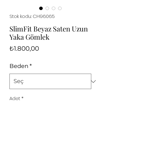
Stok kodu: CH96065
SlimFit Beyaz Saten Uzun
Yaka Gömlek
Fiyat
₺1.800,00
Beden
*
Adet
*
Sepete Ekle