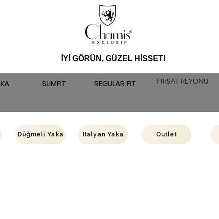
İYİ GÖRÜN, GÜZEL HİSSET!
FIRSAT REYONU
AKA
SLIMFIT
REGULAR FIT
Düğmeli Yaka
İtalyan Yaka
Outlet