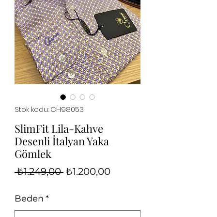
Stok kodu: CH98053
SlimFit Lila-Kahve
Desenli İtalyan Yaka
Gömlek
Normal
İndirimli
 ₺1.249,00 
₺1.200,00
Fiyat
Fiyat
Beden
*