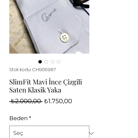
Stok kodu: CH905987
SlimFit Mavi İnce Çizgili
Saten Klasik Yaka
Normal
İndirimli
 ₺2.000,00 
₺1.750,00
Fiyat
Fiyat
Beden
*