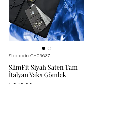
Stok kodu: CH95637
SlimFit Siyah Saten Tam
İtalyan Yaka Gömlek
Fiyat
₺849,00
Tükendi
%100 PAMUK SATEN, NEFES ALAN
GÖMLEK,